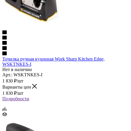
Точилка ручная кухонная Work Sharp Kitchen Edge,
WSKTNKES-I
Нет в наличии
Арт.: WSKTNKES-I
1 830
₽
/шт
Варианты цен
1 830
₽
/шт
Подробности