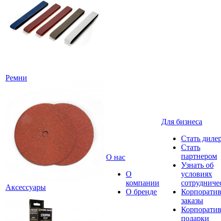
Ремни
Для бизнеса
Стать диле
Стать
партнером
О нас
Узнать об
О
условиях
компании
сотрудниче
Аксессуары
О бренде
Корпорати
заказы
Корпорати
подарки