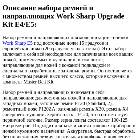
Описание набора ремней и
направляющих Work Sharp Upgrade
Kit E4/E5:
Набор ремней и направляющих для модернизации точилки
Work Sharp E5
под восточные ножи 15 градусов и
европейские ножи (20 градусов угол заточки). Этот набор
включает в себя всё необходимое для затачивания всех ваших
ножей, применяемых в кулинарии, в том числе,
направляющие для ножей с кожаной подкладкой и
специально разработанные заточные ремни. Он поставляется
с множеством ремней высшего класса, которые включены в
комплект Master Belt Kit.
Набор ремней и направляющих включает в себя:
направляющие для восточных ножей и направляющие для
западных ножей, заточные ремни P120 (Standard, 2),
ремонтный пояс P120ZA, заточный ремень X30, ремень X4
совершенствующий. Зернистость – Р120, что соответствует
первичной заточке. Размер зерна ленты составляет 100-125
микрометров. Подходит для затачивания столовых приборов и
ножей кухонного назначения. Аккуратная, быстрая обработка,
без повреждения лезвия, тщательная шлифовка и доведение