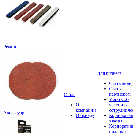
Ремни
Для бизнеса
Стать диле
Стать
партнером
О нас
Узнать об
О
условиях
компании
сотрудниче
Аксессуары
О бренде
Корпорати
заказы
Корпорати
подарки