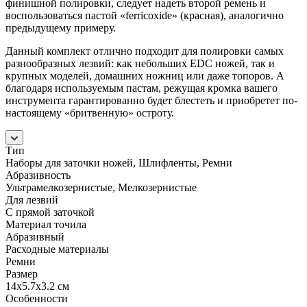
финишной полировки, следует надеть второй ремень и
воспользоваться пастой «ferricoxide» (красная), аналогично
предыдущему примеру.
Данный комплект отлично подходит для полировки самых
разнообразных лезвий: как небольших EDC ножей, так и
крупных моделей, домашних ножниц или даже топоров. А
благодаря используемым пастам, режущая кромка вашего
инструмента гарантированно будет блестеть и приобретет по-
настоящему «бритвенную» остроту.
Тип
Наборы для заточки ножей, Шлифленты, Ремни
Абразивность
Ультрамелкозернистые, Мелкозернистые
Для лезвий
С прямой заточкой
Материал точила
Абразивный
Расходные материалы
Ремни
Размер
14x5.7x3.2 см
Особенности