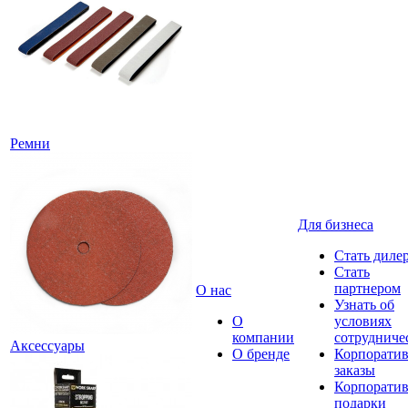
Ремни
Для бизнеса
Стать диле
Стать
партнером
О нас
Узнать об
О
условиях
компании
сотрудниче
Аксессуары
О бренде
Корпорати
заказы
Корпорати
подарки