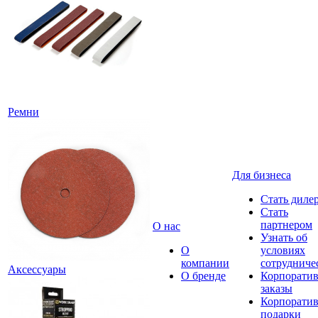
Ремни
Для бизнеса
Стать диле
Стать
партнером
О нас
Узнать об
О
условиях
компании
сотрудниче
Аксессуары
О бренде
Корпорати
заказы
Корпорати
подарки