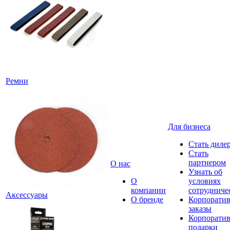
Ремни
Для бизнеса
Стать диле
Стать
партнером
О нас
Узнать об
О
условиях
компании
сотрудниче
Аксессуары
О бренде
Корпорати
заказы
Корпорати
подарки